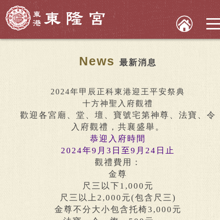
News
最新消息
2024年甲辰正科東港迎王平安祭典
十方神聖入府觀禮
歡迎各宮廟、堂、壇、寶號宅第神尊、法寶、令
入府觀禮，共襄盛舉。
恭迎入府時間
2024年9月3日至9月24日止
觀禮費用：
金尊
尺三以下1,000元
尺三以上2,000元(包含尺三)
金尊不分大小包含托椅3,000元