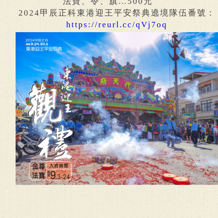
法寶、令、旗…500元
2024甲辰正科東港迎王平安祭典遶境隊伍番號：
https://reurl.cc/qVj7oq