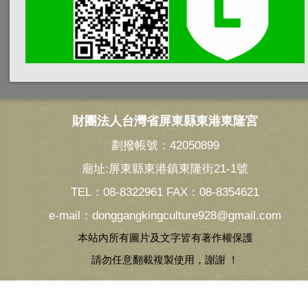
財團法人台灣省屏東縣東港東隆宮
劃撥帳號：42050899
廟址:屏東縣東港鎮東隆街21-1號
TEL：08-8322961 FAX：08-8354621
e-mail：donggangkingculture928@gmail.com
本站內所有圖片及文字皆有著作權保護
請勿任意翻載複製使用，謝謝 ！