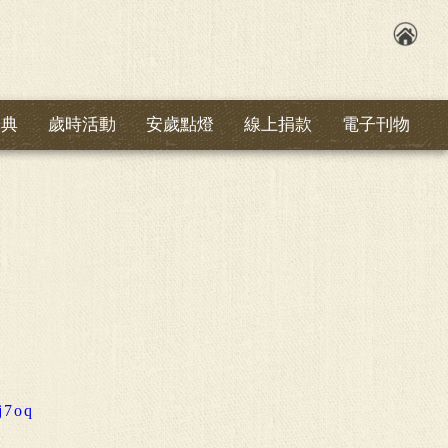
祭典
歲時活動
安歲點燈
線上捐款
電子刊物
Vj7oq