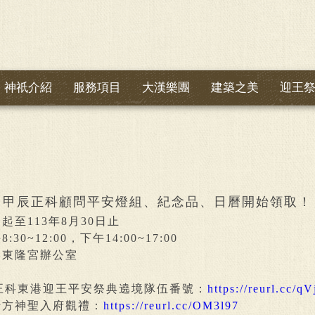
神祇介紹
服務項目
大漢樂團
建築之美
迎王
甲辰正科顧問平安燈組、紀念品、日曆開始領取！
起至113年8月30日止
30~12:00，下午14:00~17:00
港東隆宮辦公室
辰正科東港迎王平安祭典遶境隊伍番號：
https://reurl.cc/q
十方神聖入府觀禮：
https://reurl.cc/OM3l97