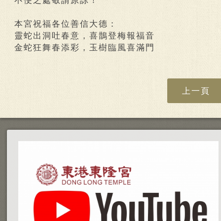
不便之處敬請原諒！
本宮祝福各位善信大德：
靈蛇出洞吐春意，喜鵲登梅報福音
金蛇狂舞春添彩，玉樹臨風喜滿門
上一頁