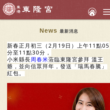
News
最新消息
新春正月初三（2月19日）上午11點05
分至11點30分，
小米縣長
周春米
蒞臨東隆宮參拜 溫王
爺，並向信眾拜年，發送「瑞馬春騰」
紅包。