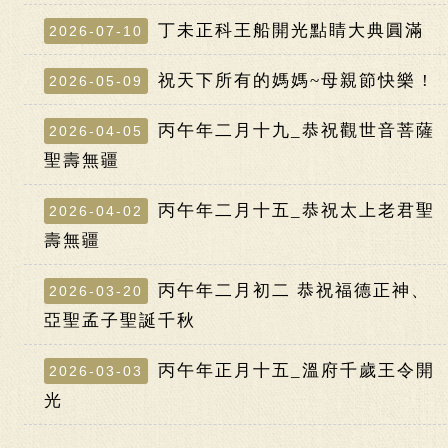
丁未正科王船開光點睛大典圓滿
2026-07-10
祝天下所有的媽媽~母親節快樂 !
2026-05-09
丙午年二月十九_恭祝觀世音菩薩
2026-04-05
聖壽無疆
丙午年二月十五_恭祝太上老君聖
2026-04-02
壽無疆
丙午年二月初二 恭祝福德正神、
2026-03-20
亞聖孟子聖誕千秋
丙午年正月十五_溫府千歲王令開
2026-03-03
光