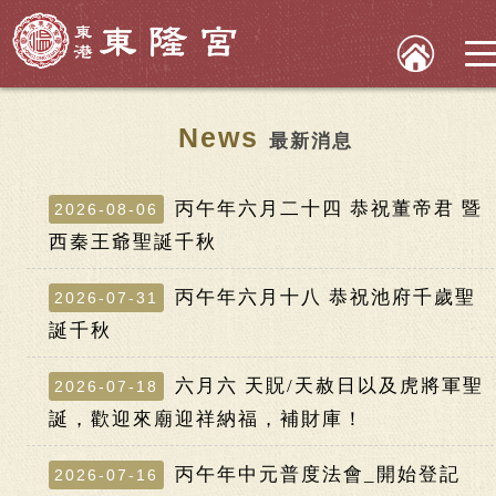
News
最新消息
丙午年六月二十四 恭祝董帝君 暨
2026-08-06
西秦王爺聖誕千秋
丙午年六月十八 恭祝池府千歲聖
2026-07-31
誕千秋
六月六 天貺/天赦日以及虎將軍聖
2026-07-18
誕，歡迎來廟迎祥納福，補財庫！
丙午年中元普度法會_開始登記
2026-07-16